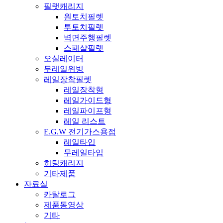
필랫캐리지
원토치필렛
투토치필렛
벽면주행필렛
스페샬필렛
오실레이터
무레일위빙
레일장착필렛
레일장착형
레일가이드형
레일파이프형
레일 리스트
E.G.W 전기가스용접
레일타입
무레일타입
히팅캐리지
기타제품
자료실
카탈로그
제품동영상
기타