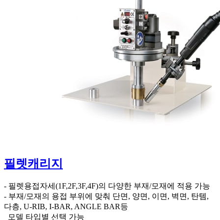
필렛캐리지
- 필렛용접자세(1F,2F,3F,4F)의 다양한 부재/모재에 적용 가능
- 부재/모재의 용접 부위에 맞춰 단면, 양면, 이면, 벽면, 탄템,
다층, U-RIB, I-BAR, ANGLE BAR등
ㅤㅤㅤ 모델 타입별 선택 가능