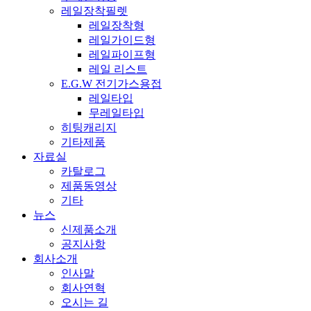
레일장착필렛
레일장착형
레일가이드형
레일파이프형
레일 리스트
E.G.W 전기가스용접
레일타입
무레일타입
히팅캐리지
기타제품
자료실
카탈로그
제품동영상
기타
뉴스
신제품소개
공지사항
회사소개
인사말
회사연혁
오시는 길