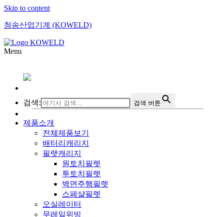
Skip to content
청송산업기계 (KOWELD)
Menu
검색:
검색 버튼
제품소개
전체제품보기
배터리캐리지
필랫캐리지
원토치필렛
투토치필렛
벽면주행필렛
스페샬필렛
오실레이터
무레일위빙