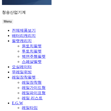
청송산업기계
Menu
전체제품보기
배터리캐리지
필랫캐리지
원토치필렛
투토치필렛
벽면주행필렛
스페샬필렛
오실레이터
무레일위빙
레일장착필렛
레일장착형
레일가이드형
레일파이프형
레일 리스트
E.G.W
레일타입