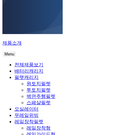
제품소개
Menu
전체제품보기
배터리캐리지
필랫캐리지
원토치필렛
투토치필렛
벽면주행필렛
스페샬필렛
오실레이터
무레일위빙
레일장착필렛
레일장착형
레일가이드형