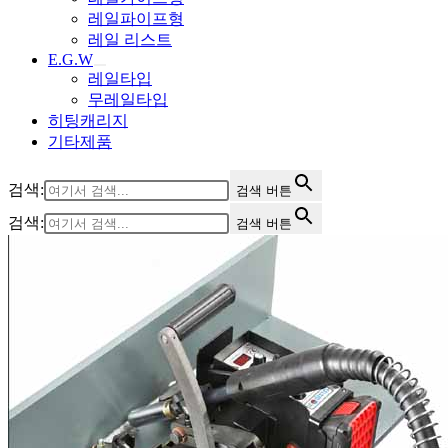
레일파이프형
레일 리스트
E.G.W
레일타입
무레일타입
히팅캐리지
기타제품
검색:
검색 버튼
검색:
검색 버튼