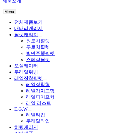
제품소개
Menu
전체제품보기
배터리캐리지
필랫캐리지
원토치필렛
투토치필렛
벽면주행필렛
스페샬필렛
오실레이터
무레일위빙
레일장착필렛
레일장착형
레일가이드형
레일파이프형
레일 리스트
E.G.W
레일타입
무레일타입
히팅캐리지