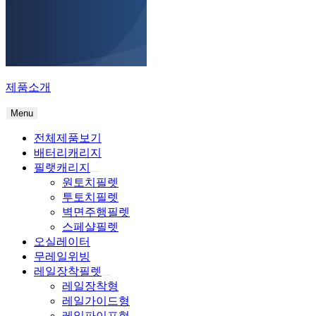
제품소개
Menu
전체제품보기
배터리캐리지
필랫캐리지
원토치필렛
투토치필렛
벽면주행필렛
스페샬필렛
오실레이터
무레일위빙
레일장착필렛
레일장착형
레일가이드형
레일파이프형